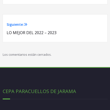
Siguiente:
Navegación
LO MEJOR DEL 2022 – 2023
de
entradas
Los comentarios están cerrados.
CEPA PARACUELLOS DE JARAMA