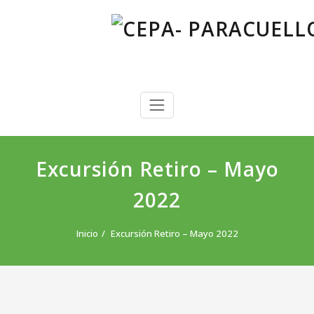
Saltar
al
contenido
CEPA- PARACUELLOS DE JARAMA
Centro Público de Educación de Personas Adultas
Excursión Retiro – Mayo
2022
Inicio
Excursión Retiro – Mayo 2022