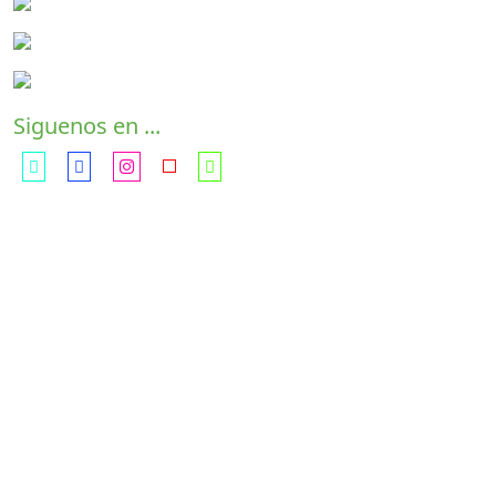
Siguenos en ...
Con a
ulas en:
Paracuellos - C/ Santa Ana, 27 (En el recinto de la
Residencia Picón)
Ajalvir - C/ Soria, 2 (Entrada por C/ de la Espiga)
Daganzo - Avda. Conde de Coruña, 95-97
Meco - Plaza de la Constitución, s/n
Camarma de Esteruelas - C/ Cervantes, 4