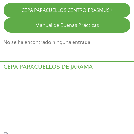
CEPA PARACUELLOS CENTRO ERASMUS+
Manual de Buenas Prácticas
No se ha encontrado ninguna entrada
CEPA PARACUELLOS DE JARAMA
Centro Público de Educación de Personas
Adultas
C/ Santa Ana, 27, 28860 Paracuellos de Jarama, Madrid.
+34 91 658 22 53
+34 679 305 821
cepa.paracuellos@educa.madrid.org