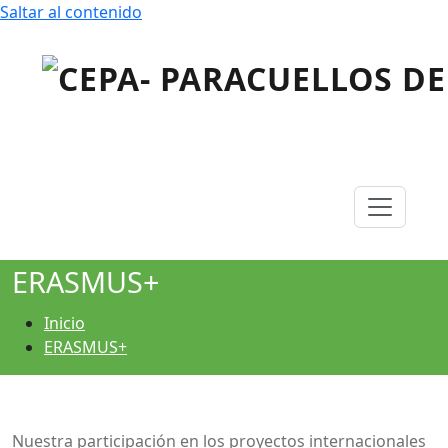
Saltar al contenido
Centro Público de Educación de Personas Adultas
CEPA- PARACUELLOS DE
JARAMA
ERASMUS+
Inicio
ERASMUS+
Nuestra participación en los proyectos internacionales