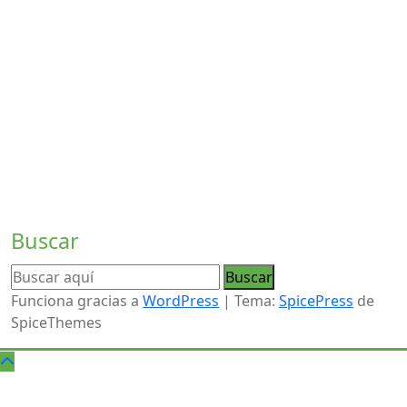
"La Unión Europea cofinancia las enseñanzas de ESO y
CFGB en este Centro de Educación de Personas Adultas,
con el objetivo de mejorar el acceso al empleo de
jóvenes promoviendo la igualdad de acceso a una
educación y una formación de calidad e inclusivas y su
culminación, en particular, para los colectivos
desfavorecidos."
Buscar
Funciona gracias a
WordPress
| Tema:
SpicePress
de
SpiceThemes