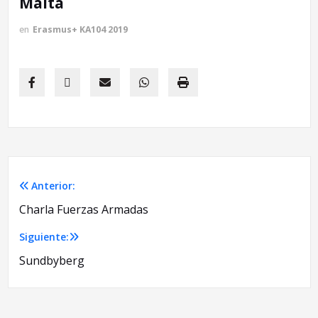
Malta
en
Erasmus+ KA104 2019
Anterior:
Navegación
Charla Fuerzas Armadas
de
Siguiente:
entradas
Sundbyberg