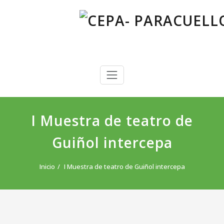
Saltar
al
contenido
CEPA- PARACUELLOS DE JARAMA
Centro Público de Educación de Personas Adultas
I Muestra de teatro de
Guiñol intercepa
Inicio
I Muestra de teatro de Guiñol intercepa