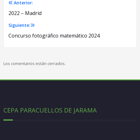
Anterior:
Navegación
2022 – Madrid
de
Siguiente:
entradas
Concurso fotográfico matemático 2024
Los comentarios están cerrados.
CEPA PARACUELLOS DE JARAMA