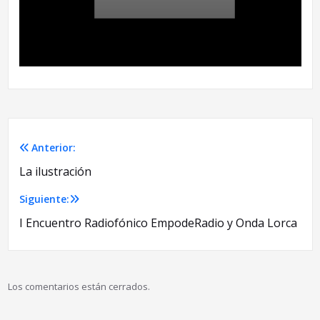
Anterior:
Navegación
La ilustración
de
Siguiente:
entradas
I Encuentro Radiofónico EmpodeRadio y Onda Lorca
Los comentarios están cerrados.