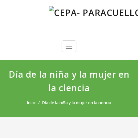
Saltar
al
contenido
CEPA- PARACUELLOS DE JARAMA
Centro Público de Educación de Personas Adultas
Día de la niña y la mujer en
la ciencia
Inicio
Día de la niña y la mujer en la ciencia