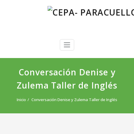
Saltar
al
contenido
CEPA- PARACUELLOS DE JARAMA
Centro Público de Educación de Personas Adultas
Conversación Denise y
Zulema Taller de Inglés
Inicio
Conversación Denise y Zulema Taller de Inglés