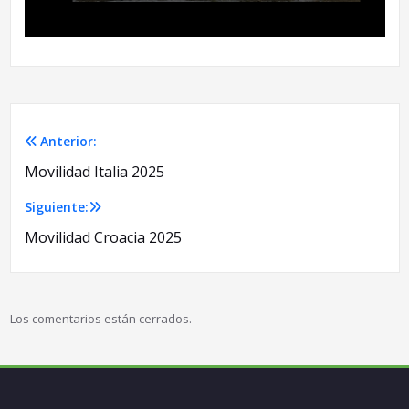
Anterior:
Navegación
Movilidad Italia 2025
de
Siguiente:
entradas
Movilidad Croacia 2025
Los comentarios están cerrados.