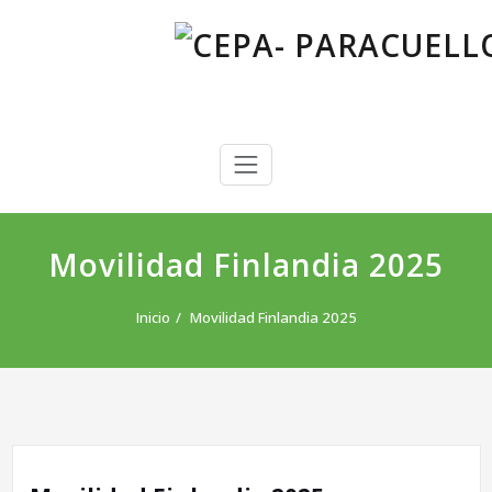
Saltar
al
contenido
CEPA- PARACUELLOS DE JARAMA
Centro Público de Educación de Personas Adultas
Movilidad Finlandia 2025
Inicio
Movilidad Finlandia 2025