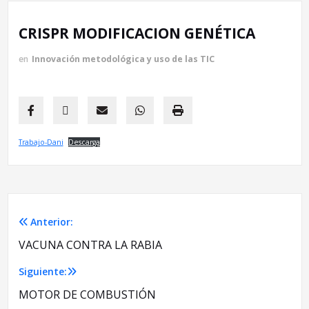
CRISPR MODIFICACION GENÉTICA
en
Innovación metodológica y uso de las TIC
Trabajo-Dani
Descarga
Anterior:
Navegación
VACUNA CONTRA LA RABIA
de
Siguiente:
entradas
MOTOR DE COMBUSTIÓN