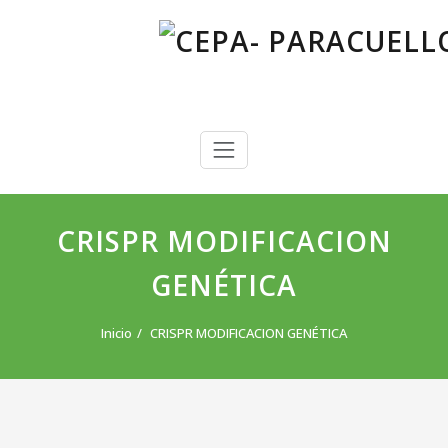
Saltar
al
contenido
CEPA- PARACUELLOS DE JARAMA
Centro Público de Educación de Personas Adultas
CRISPR MODIFICACION
GENÉTICA
Inicio
CRISPR MODIFICACION GENÉTICA