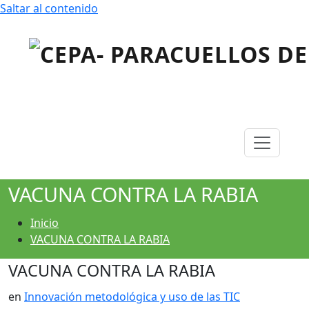
Saltar al contenido
Centro Público de Educación de Personas Adultas
CEPA- PARACUELLOS DE
JARAMA
VACUNA CONTRA LA RABIA
Inicio
VACUNA CONTRA LA RABIA
VACUNA CONTRA LA RABIA
en
Innovación metodológica y uso de las TIC