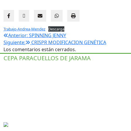
Trabajo-Andrea-Mendez
Descarga
Navegación
Anterior:
SPINNING JENNY
Siguiente:
CRISPR MODIFICACION GENÉTICA
de
Los comentarios están cerrados.
entradas
CEPA PARACUELLOS DE JARAMA
Centro Público de Educación de Personas
Adultas
C/ Santa Ana, 27, 28860 Paracuellos de Jarama, Madrid.
+34 91 658 22 53
+34 679 305 821
cepa.paracuellos@educa.madrid.org