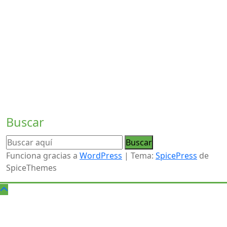
CFGB en este Centro de Educación de Personas Adultas,
con el objetivo de mejorar el acceso al empleo de
jóvenes promoviendo la igualdad de acceso a una
educación y una formación de calidad e inclusivas y su
culminación, en particular, para los colectivos
desfavorecidos."
Buscar
Funciona gracias a
WordPress
| Tema:
SpicePress
de
SpiceThemes