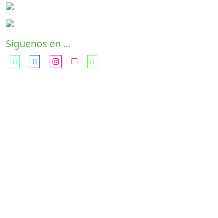
Siguenos en ...
Con a
ulas en:
Paracuellos - C/ Santa Ana, 27 (En el recinto de la
Residencia Picón)
Ajalvir - C/ Soria, 2 (Entrada por C/ de la Espiga)
Daganzo - Avda. Conde de Coruña, 95-97
Meco - Plaza de la Constitución, s/n
Camarma de Esteruelas - C/ Cervantes, 4
"La Unión Europea cofinancia las enseñanzas de ESO y