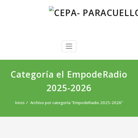
Saltar
al
contenido
CEPA- PARACUELLOS DE JARAMA
Centro Público de Educación de Personas Adultas
Categoría el EmpodeRadio
2025-2026
Inicio
Archivo por categoría "EmpodeRadio 2025-2026"